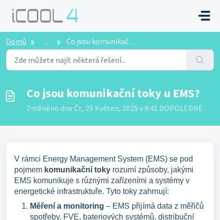
Přeskočit na hlavní obsah
Domů
...
Co jsou komunikační toky u EMS?
Co jsou komunikační toky u EMS?
Změněno dne Čt, 29 Květen, 2025 v 9:41 DOPOLEDNE
V rámci Energy Management System (EMS) se pod
pojmem
komunikační toky
rozumí způsoby, jakými
EMS komunikuje s různými zařízeními a systémy v
energetické infrastruktuře. Tyto toky zahrnují:
Měření a monitoring
– EMS přijímá data z měřičů
spotřeby, FVE, bateriových systémů, distribuční