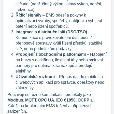
sítě atd. (např. činný výkon, jalový výkon, napětí,
frekvence).
Řídicí signály
– EMS odesílá pokyny k
optimalizaci výroby, spotřeby, nabíjení a vybíjení
baterií nebo řízení spotřebičů.
Integrace s distribuční sítí (DSO/TSO)
–
Komunikace s provozovatelem distribuční/
přenosové soustavy kvůli řízení přetoků, stabilitě
sítě, nebo podmínkám dodávky.
Propojení s obchodními platformami
– Napojení
na burzy s elektřinou, flexibilní trhy nebo smluvní
partnery pro optimalizaci nákupů a prodejů
elektřiny.
Uživatelská rozhraní
– Přenos dat do mobilních
či webových aplikací pro správce, operátory nebo
zákazníky.
Používají se různé komunikační protokoly jako
Modbus, MQTT, OPC UA, IEC 61850, OCPP
aj.
Záleží na konkrétním EMS řešení a připojených
zařízeních.